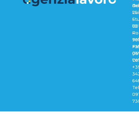
del
Do
25
Lui
–
Stu
00
10
Ro
–
Tel
90
+3
Pa
06
(PA
70
Cel
+3
34
64
Tel
09
73