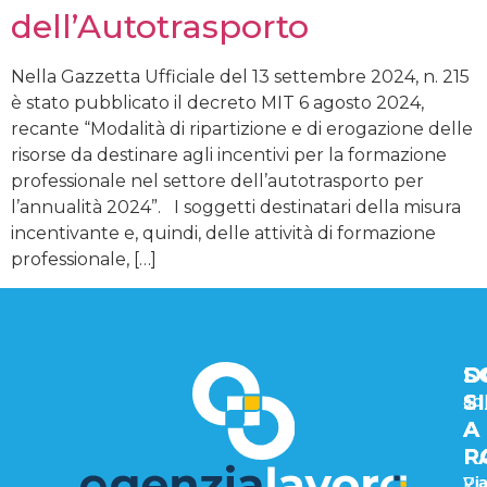
dell’Autotrasporto
Nella Gazzetta Ufficiale del 13 settembre 2024, n. 215
è stato pubblicato il decreto MIT 6 agosto 2024,
recante “Modalità di ripartizione e di erogazione delle
risorse da destinare agli incentivi per la formazione
professionale nel settore dell’autotrasporto per
l’annualità 2024”. I soggetti destinatari della misura
incentivante e, quindi, delle attività di formazione
professionale, […]
D
D
S
S
S
ap
A
A
R
P
Via
Pi