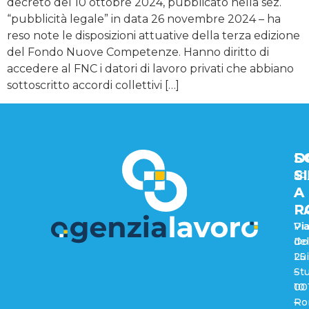
decreto del 10 ottobre 2024, pubblicato nella sez.
“pubblicità legale” in data 26 novembre 2024 – ha
reso note le disposizioni attuative della terza edizione
del Fondo Nuove Competenze. Hanno diritto di
accedere al FNC i datori di lavoro privati che abbiano
sottoscritto accordi collettivi […]
D
D
S
S
S
ap
A
A
R
P
Via
Pi
del
Do
25
Lui
–
Stu
00
10
Ro
–