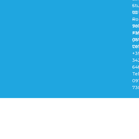
–
Stu
00
10
Ro
–
Tel
90
+3
Pa
06
(PA
70
Cel
+3
34
64
Tel
09
73