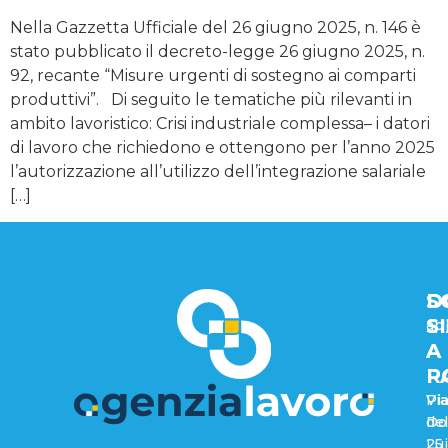
Nella Gazzetta Ufficiale del 26 giugno 2025, n. 146 è
stato pubblicato il decreto-legge 26 giugno 2025, n.
92, recante “Misure urgenti di sostegno ai comparti
produttivi”. Di seguito le tematiche più rilevanti in
ambito lavoristico: Crisi industriale complessa– i datori
di lavoro che richiedono e ottengono per l’anno 2025
l’autorizzazione all’utilizzo dell’integrazione salariale
[…]
D
D
S
S
S
ap
A
A
R
P
Via
Pi
del
Do
25
Lui