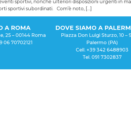
venti sportivi, nonché ulteriori disposizioni urgenti in ma
ti sportivi subordinati. Com’è noto, […]
O A ROMA
DOVE SIAMO A PALER
rte, 25 – 00144 Roma
Piazza Don Luigi Sturzo, 10 – 
39 06 70702121
Palermo (PA)
Cell. +39 342 6488903
Tel. 091 7302837