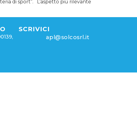
teria di sport”. L’aspetto più rilevante
MO
SCRIVICI
90139,
apl@solcosrl.it