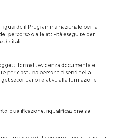
uto riguardo il Programma nazionale per la
del percorso o alle attività eseguite per
 digitali.
soggetti formati, evidenza documentale
uite per ciascuna persona ai sensi della
target secondario relativo alla formazione
o, qualificazione, riqualificazione sia
 interruzione del percorso o nel caso in cui