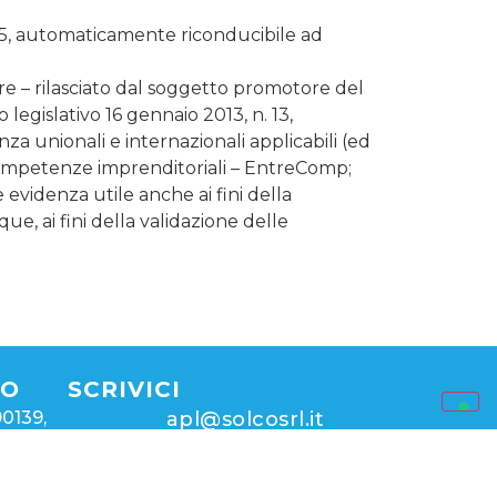
2005, automaticamente riconducibile ad
are – rilasciato dal soggetto promotore del
o legislativo 16 gennaio 2013, n. 13,
nza unionali e internazionali applicabili (ed
ompetenze imprenditoriali – EntreComp;
idenza utile anche ai fini della
ue, ai fini della validazione delle
MO
SCRIVICI
90139,
apl@solcosrl.it