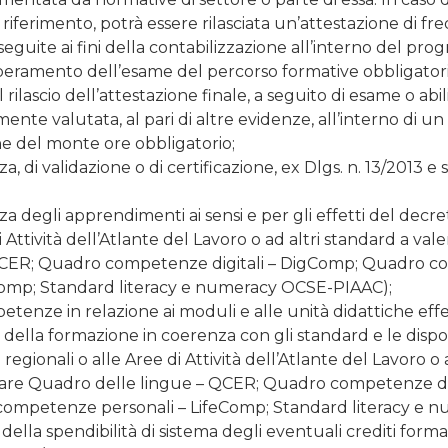
i riferimento, potrà essere rilasciata un’attestazione di 
eseguite ai fini della contabilizzazione all’interno del p
uperamento dell’esame del percorso formative obbligatorio,
rilascio dell’attestazione finale, a seguito di esame o abi
ente valutata, al pari di altre evidenze, all’interno di u
one del monte ore obbligatorio;
, di validazione o di certificazione, ex Dlgs. n. 13/2013 e
 degli apprendimenti ai sensi e per gli effetti del decreto
Attività dell’Atlante del Lavoro o ad altri standard a vale
 QCER; Quadro competenze digitali – DigComp; Quadro c
omp; Standard literacy e numeracy OCSE-PIAAC);
etenze in relazione ai moduli e alle unità didattiche eff
ella formazione in coerenza con gli standard e le disposiz
regionali o alle Aree di Attività dell’Atlante del Lavoro o
ticolare Quadro delle lingue – QCER; Quadro competenze
competenze personali – LifeComp; Standard literacy e 
 e della spendibilità di sistema degli eventuali crediti form