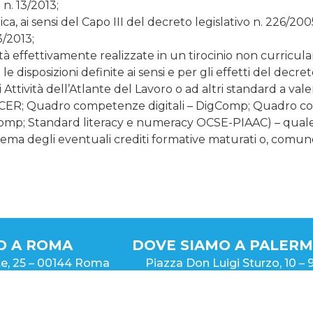
n. 13/2013;
ca, ai sensi del Capo III del decreto legislativo n. 226/
3/2013;
ità effettivamente realizzate in un tirocinio non curricul
e disposizioni definite ai sensi e per gli effetti del decret
Attività dell’Atlante del Lavoro o ad altri standard a vale
 QCER; Quadro competenze digitali – DigComp; Quadro c
p; Standard literacy e numeracy OCSE-PIAAC) – quale ev
sistema degli eventuali crediti formative maturati o, comunq
O A ROMA
DOVE SIAMO A PALER
rte, 25 – 00144 Roma
Piazza Don Luigi Sturzo, 10 – 
39 06 70702121
Palermo (PA)
Cell. +39 342 6488903