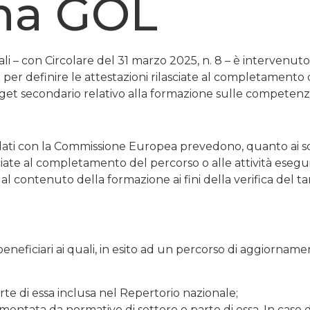
ma GOL
ciali – con Circolare del 31 marzo 2025, n. 8 – è interven
 per definire le attestazioni rilasciate al completamento 
arget secondario relativo alla formazione sulle competenze
rdati con la Commissione Europea prevedono, quanto ai 
lasciate al completamento del percorso o alle attività eseg
o al contenuto della formazione ai fini della verifica del 
eneficiari ai quali, in esito ad un percorso di aggiornament
rte di essa inclusa nel Repertorio nazionale;
ntata da normative di settore o parte di essa. In caso di