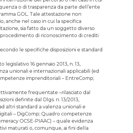
frequenza o di trasparenza da parte dell’ente
rogramma GOL. Tale attestazione non
 anche nel caso in cui la specifica
litazione, sia fatto da un soggetto diverso
n procedimento di riconoscimento di crediti
 secondo le specifiche disposizioni e standard
 legislativo 16 gennaio 2013, n. 13,
nza unionali e internazionali applicabili (ed
ompetenze imprenditoriali – EntreComp;
ettivamente frequentate –rilasciato dal
ioni definite dal Dlgs. n. 13/2013,
 ad altri standard a valenza unionali e
 digitali – DigComp; Quadro competenze
numeracy OCSE-PIAAC) – quale evidenza
ativi maturati o, comunque, ai fini della