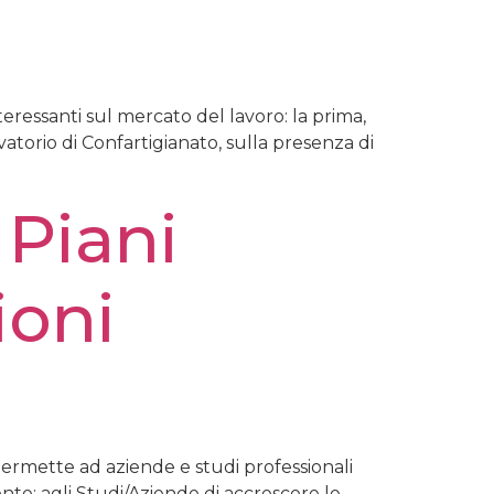
teressanti sul mercato del lavoro: la prima,
atorio di Confartigianato, sulla presenza di
 Piani
ioni
ermette ad aziende e studi professionali
ente: agli Studi/Aziende di accrescere le