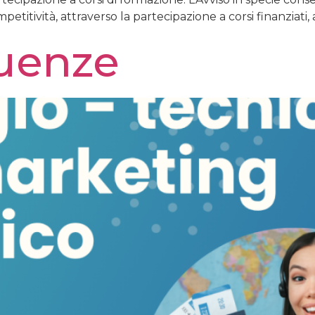
itività, attraverso la partecipazione a corsi finanziati, a
luenze