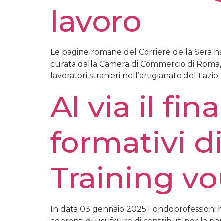
lavoro
Le pagine romane del Corriere della Sera hann
curata dalla Camera di Commercio di Roma, su
lavoratori stranieri nell’artigianato del Lazi
Al via il f
formativi d
Training vo
In data 03 gennaio 2025 Fondoprofessioni ha
aderenti di usufruire di contributi per la pa