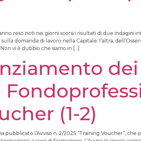
o reso noti nei giorni scorsi i risultati di due indagini in
lla domanda di lavoro nella Capitale; l’altra, dell’Osserv
o. Non vi è dubbio che siamo in […]
inanziamento dei
i Fondoprofess
ucher (1-2)
 pubblicato l’Avviso n. 2/2025 “Training Voucher”, che p
rtecipazione a corsi di formazione. L’Avviso in specie cons