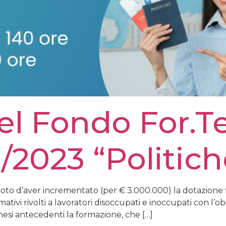
el Fondo For.Te
1/2023 “Politich
oto d’aver incrementato (per € 3.000.000) la dotazione fin
mativi rivolti a lavoratori disoccupati e inoccupati con l’o
 mesi antecedenti la formazione, che […]