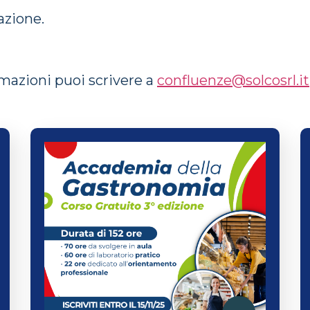
azione.
mazioni puoi scrivere a
confluenze@solcosrl.it