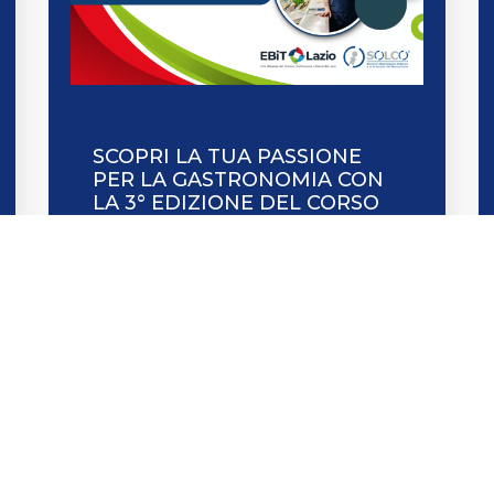
SCOPRI LA TUA PASSIONE
PER LA GASTRONOMIA CON
LA 3° EDIZIONE DEL CORSO
GRATUITO “ACCADEMIA
DELLA GASTRONOMIA”
Leggi tutto
O A ROMA
DOVE SIAMO A PALER
rte, 25 – 00144 Roma
Piazza Don Luigi Sturzo, 10 – 