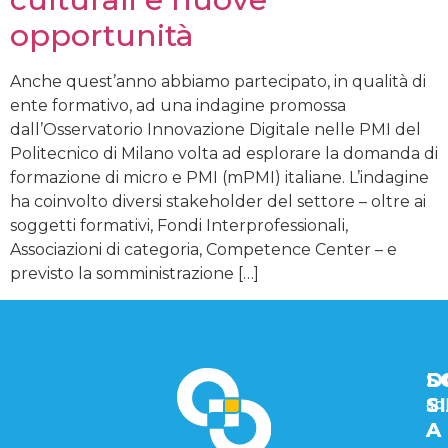
opportunità
Anche quest’anno abbiamo partecipato, in qualità di
ente formativo, ad una indagine promossa
dall’Osservatorio Innovazione Digitale nelle PMI del
Politecnico di Milano volta ad esplorare la domanda di
formazione di micro e PMI (mPMI) italiane. L’indagine
ha coinvolto diversi stakeholder del settore – oltre ai
soggetti formativi, Fondi Interprofessionali,
Associazioni di categoria, Competence Center – e
previsto la somministrazione […]
D
D
S
S
S
ap
A
A