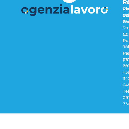
R
P
Via
Pi
del
Do
25
Lui
–
Stu
00
10
Ro
–
Tel
90
+3
Pa
06
(PA
70
Cel
+3
34
64
Tel
09
73