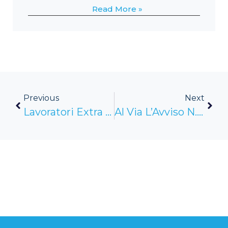
Read More »
Previous
Next
Lavoratori Extra E Contributo Addizionale Naspi: I Chiarimenti Dell’INPS
Al Via L’Avviso N. 1-2025 Di FonARCom (2-2)