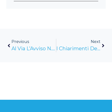
Previous
Next
Al Via L’Avviso N. 1-2025 Di FonARCom (2-2)
I Chiarimenti Dell’AE Sulla Corretta Tassazione Del Premio Di Produttività