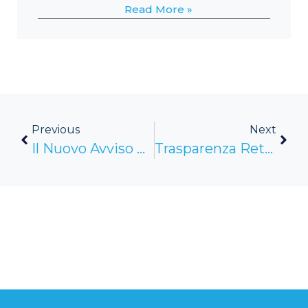
Read More »
Previous
Next
Il Nuovo Avviso Di Fondimpresa (1-2)
Trasparenza Retributiva E Parità Di Genere – Le Novità Per I Datori Di Lavoro (1-2)