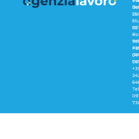
Via
Pi
del
Do
25
Lui
–
Stu
00
10
Ro
–
Tel
90
+3
Pa
06
(PA
70
Cel
+3
34
64
Tel
09
73