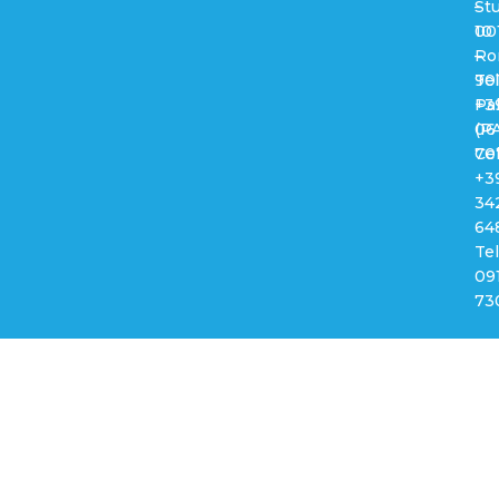
–
Stu
00
10
Ro
–
Tel
90
+3
Pa
06
(PA
70
Cel
+3
34
64
Tel
09
73