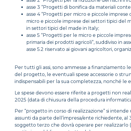
asse 2 “Progetti per la riduzione dei rischi info
asse 3 “Progetti di bonifica da materiali cont
asse 4 “Progetti per micro e piccole imprese oper
micro e piccole imprese dei settori tipici del
in settori tipici del made in Italy;
asse 5 “Progetti per le micro e piccole impre
primaria dei prodotti agricoli”, suddiviso in as
asse 5.2 riservato ai giovani agricoltori, organ
Per tutti gli assi, sono ammesse a finanziamento l
del progetto, le eventuali spese accessorie o strum
indispensabili per la sua completezza, nonché le 
Le spese devono essere riferite a progetti non real
2025 (data di chiusura della procedura informatic
Per “progetto in corso di realizzazione” si intende 
assunti da parte dell’impresa/ente richiedente, al 
soggetto terzo che dovrà operare per realizzarlo 