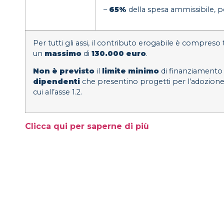
–
65%
della spesa ammissibile, per
Per tutti gli assi, il contributo erogabile è compreso
un
massimo
di
130.000 euro
.
Non è previsto
il
limite minimo
di finanziamento
dipendenti
che presentino progetti per l’adozione d
cui all’asse 1.2.
Clicca qui per saperne di più