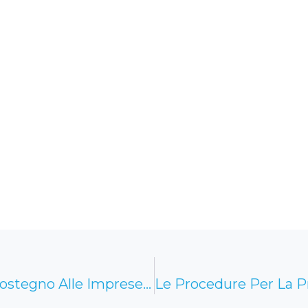
Al Via L’Avviso Della Regione Lazio Sostegno Alle Imprese Cooperative