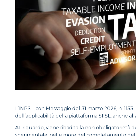
L’INPS – con Messaggio del 31 marzo 2026, n. 1153 – 
dell’applicabilità della piattaforma SIISL, anche 
AL riguardo, viene ribadita la non obbligatorietà 
sperimentale, nelle more del completamento del 