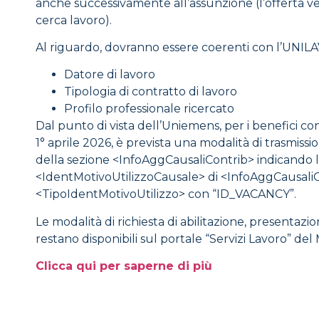
anche successivamente all’assunzione (l’offerta ve
cerca lavoro).
Al riguardo, dovranno essere coerenti con l’UNILAV 
Datore di lavoro
Tipologia di contratto di lavoro
Profilo professionale ricercato
Dal punto di vista dell’Uniemens, per i benefici co
1° aprile 2026, è prevista una modalità di trasmis
della sezione <InfoAggCausaliContrib> indicando l
<IdentMotivoUtilizzoCausale> di <InfoAggCausaliCo
<TipoIdentMotivoUtilizzo> con “ID_VACANCY”.
Le modalità di richiesta di abilitazione, presenta
restano disponibili sul portale “Servizi Lavoro” del 
Clicca qui per saperne di più