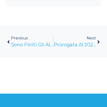
Previous
Next
Sono Finiti Gli Alibi Per Le Politiche Del Lavoro
Prorogata Al 2025 La Maxideduzione In Caso Di Assunzione A Tempo Indeterminato Di Particolari Soggetti (2-2)